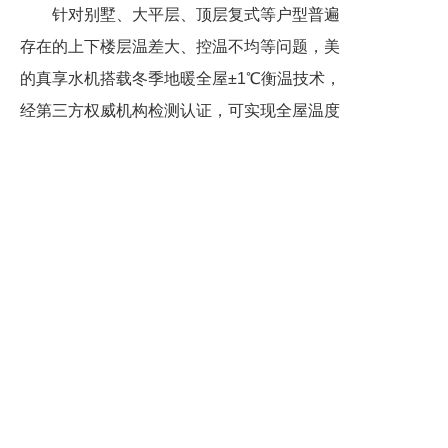
针对别墅、大平层、顶层复式等户型普遍
存在的上下楼层温差大、控温不均等问题，美
的真享水机搭载冬季地暖全屋±1℃衡温技术，
经第三方权威机构检测认证，可实现全屋温度
均匀覆盖。同时，产品支持分楼层、分区域独
立控温，满足不同家庭成员对温度的个性化需
求。
在静音表现上，产品内机采用20个零部件
集成设计，从根源上减少零部件震动，风道一
致性提升80%，运行噪音低至16分贝，低于正
常呼吸声，适用于睡眠、办公、阅读等对安静
要求较高的场景，让家居空间回归本真的宁
静，契合高端人群对私密、舒适生活的追求。