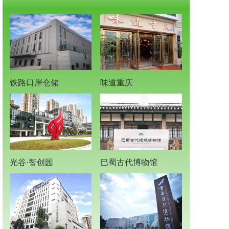
铁路口岸仓储
味道重庆
光谷·智创园
巴蜀古代博物馆