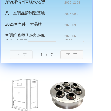
探访海信日立现代化智
2025-12-08
09:42
能工厂：科技赋能制
又一空调品牌制造基地
造，智造引领未来
2025-09-29
09:28
落户重庆
2025空气能十大品牌
2025-09-15
17:39
空调维修师傅热衷热像
2025-06-18
15:28
仪的5大原因
上一页
1
/
7
下一页