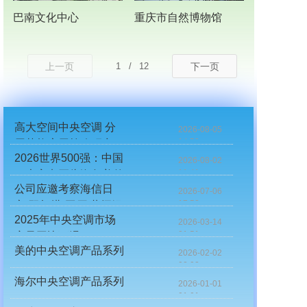
巴南文化中心
重庆市自然博物馆
上一页
1
/
12
下一页
高大空间中央空调 分
2026-08-05
14:52
层节能应用策略研究
2026世界500强：中国
2026-08-02
11:41
三大家电巨头海尔美的
公司应邀考察海信日
排名攀升格力落榜
2026-07-06
17:52
立“双灯塔”工厂 共探绿
2025年中央空调市场
色智造新路径
2026-03-14
21:51
容量同比下滑17.1%
美的中央空调产品系列
2026-02-02
02:02
海尔中央空调产品系列
2026-01-01
01:01