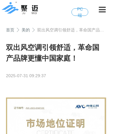
PC
端
首页
美的
双出风空调引领舒适，革命国产品牌更懂中国家庭！
双出风空调引领舒适，革命国
产品牌更懂中国家庭！
2025-07-31 09:29:37