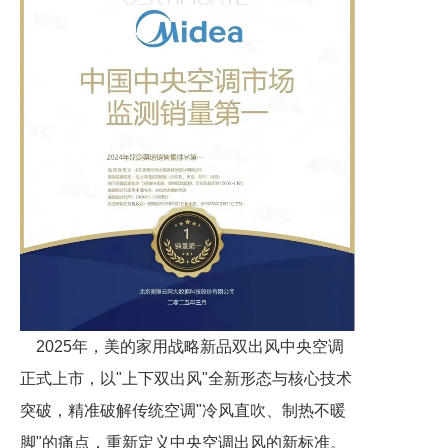
2025年，美的家用战略新品双出风中央空调
正式上市，以"上下双出风"全新形态与核心技术
突破，精准破解传统空调"冷风直吹、制热不暖
脚"的痛点，重新定义中央空调出风的新标准。