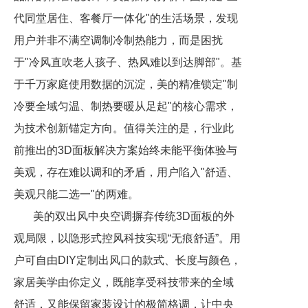
代同堂居住、客餐厅一体化"的生活场景，发现
用户并非不满空调制冷制热能力，而是困扰
于"冷风直吹老人孩子、热风难以到达脚部"。基
于千万家庭使用数据的沉淀，美的精准锁定"制
冷要全域匀温、制热要暖从足起"的核心需求，
为技术创新锚定方向。值得关注的是，行业此
前推出的3D面板解决方案始终未能平衡体验与
美观，存在难以调和的矛盾，用户陷入"舒适、
美观只能二选一"的两难。
美的双出风中央空调摒弃传统3D面板的外
观局限，以隐形式控风科技实现“无痕舒适”。用
户可自由DIY定制出风口的款式、长度与颜色，
家居美学由你定义，既能享受科技带来的全域
舒适，又能保留家装设计的极简格调，让中央