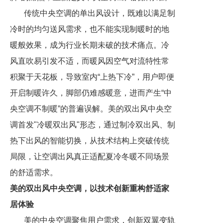
传统中央空调的单出风设计，既难以满足制
冷时的均匀送风需求，也不能实现制暖时的地
暖般效果，成为行业长期未破的技术痛点。冷
风直吹易引发不适，而暖风因空气对流特性常
积聚于天花板，导致室内“上热下冷”，用户即便
开启制暖许久，脚部仍难感暖意，进而产生“中
央空调不制暖”的普遍误解。美的双出风中央空
调首发"冷暖双出风"形态，通过制冷双出风、制
热下出风的智能切换，从技术结构上突破传统
局限，让空调出风真正适配夏冷冬暖不同场景
的舒适需求。
美的双出风中央空调，以技术创新重构舒适家
居体验
美的中央空调聚焦用户需求，创新双翼变轨