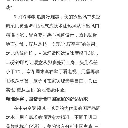
戏"。
针对冬季制热脚冷难题，美的双出风中央空
调采用黄金45°贴地气流技术让热风从下出风口
精准下沉，配合变向离心风道设计，热风贴近
地面扩散，暖从足起，实现“地暖平替”的效果。
对比传统内机，人体舒适区达温速度提升3倍，
15分钟即可让暖意从脚底蔓延全身，头足温差
小于1℃。寒冬周末窝在客厅看电视，无需再裹
毛毯踩冰窖，孩子可在家实现光脚自由，真正
实现"暖从足起"的地暖级体验。
精准洞察，国货更懂中国家庭的舒适诉求
在中央空调领域，以美的为代表的国产品牌
对本土用户需求的洞察愈发精准，不同于进口
品牌的标准化设计，美的深入分析中国家庭"三