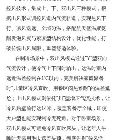
控风技术，集成上、下、双出风三种模式，根
据出风形式调控风道内气流轨道，实现热风下
行、凉风送远、全域匀温，搭配航天低温聚氨
酯发泡风翼与紧凑型结构设计，优化性能，打
破传统出风局限，重塑舒适体验。
在制冷场景中，双出风模式通过"Y"型双向
气流设计，使冷气上下同时输出，达温时室内
远近温差控制在1℃以内，完美解决家庭聚餐
时"儿童区冷风直吹、用餐区闷热难耐"的温差尴
尬；上出风模式则依托"川"型增压气流技术，让
冷风贴壁前行达14米，覆盖客餐厅全域，即使
大户型也能实现制冷无死角。对于卧室场景，
双出风模式可避免冷风直吹床头，让老年人午
睡时无需用毛巾遮盖头颈，彻底告别"躲风游