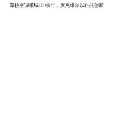
深耕空调领域150余年，麦克维尔以科技创新
助力行业发展。武汉工厂作为麦克维尔（中
国）重要制造基地，通过国家级绿色工厂认
证，标志着企业ESG实践迈入新纪元。未来，麦
克维尔将持续打造覆盖产品全生命周期的低碳
解决方案，为"美丽中国"建设贡献更多绿色力
量。
麦克维尔以绿色转动麦当劳中国新总部“巨无霸魔方”
全新一代水冷多联MDS-W上市
客服电话：400-111-9229
地址：重庆市高新区汇贤路中段（聚迈实业）
© 聚迈股份 页面版权所有