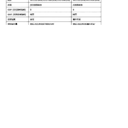
热泵三联供系统组成与运行过程
空调冷媒替代选R290还是R32？
客服电话：400-111-9229
地址：重庆市高新区汇贤路中段（聚迈实业）
© 聚迈股份 页面版权所有
备案号：渝ICP备10010957号